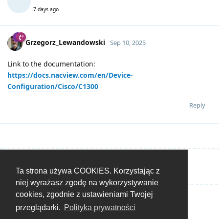
7 days ago
Grzegorz_Lewandowski
Sep 10, 2025
Link to the documentation:
https://docs.nacview.com/en/Device-
Configuration/Cisco/C1300
Reply
Write a Reply...
Ta strona używa COOKIES. Korzystając z
niej wyrażasz zgodę na wykorzystywanie
cookies, zgodnie z ustawieniami Twojej
przeglądarki.
Polityka prywatności