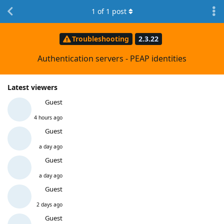
1
of
1
post
Troubleshooting
2.3.22
Authentication servers - PEAP identities
Latest viewers
Guest
4 hours ago
Guest
a day ago
Guest
a day ago
Guest
2 days ago
Guest